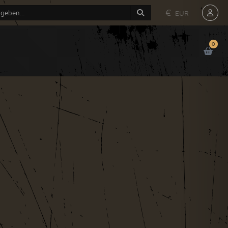
€
EUR
0