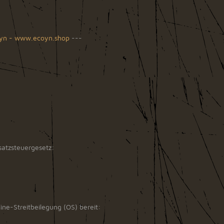
coyn - www.ecoyn.shop
---
atzsteuergesetz:
ine-Streitbeilegung (OS) bereit: