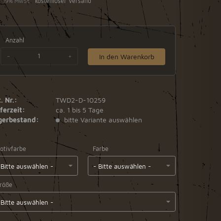
l. 19% MwSt.
kostenloser Versand
Anzahl
-
+
In den Warenkorb
. Nr.:
TWD2-D-10259
ferzeit:
ca. 1 bis 5 Tage
gerbestand:
bitte Variante auswählen
otivfarbe
Farbe
röße