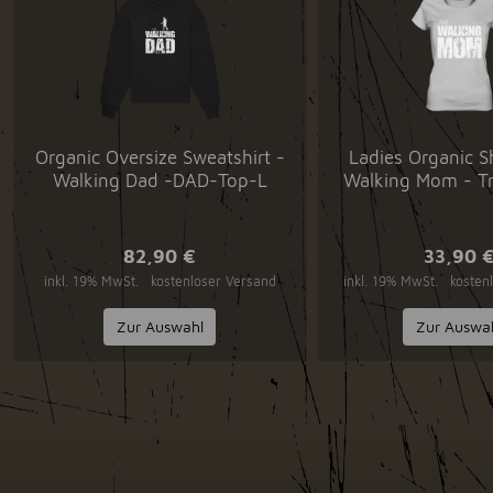
Organic Oversize Sweatshirt -
Ladies Organic S
Walking Dad -DAD-Top-L
Walking Mom - Tr
82,90 €
33,90 
inkl. 19% MwSt.
kostenloser Versand
inkl. 19% MwSt.
kosten
Zur Auswahl
Zur Auswa