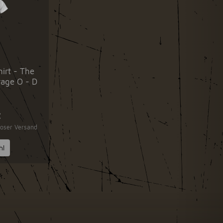
hirt - The
age O - D
€
loser Versand
hl