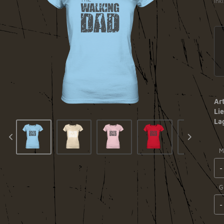
ink
Art
Lie
La
M
G