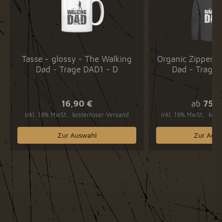
Tasse - glossy - The Walking
Organic Zipper -
Dad - Trage DAD1 - D
Dad - Trage 
16,90 €
ab
75,9
inkl. 19% MwSt.
kostenloser Versand
inkl. 19% MwSt.
kost
Zur Auswahl
Zur Ausw