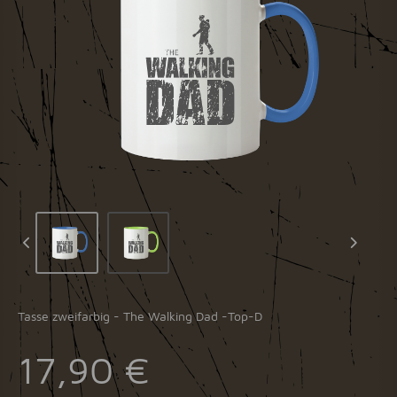
Tasse zweifarbig - The Walking Dad -Top-D
17,90 €