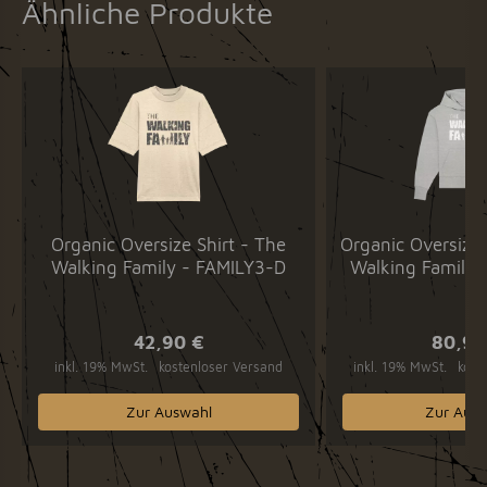
Ähnliche Produkte
Organic Oversize Shirt - The
Organic Oversize
Walking Family - FAMILY3-D
Walking Family 
42,90 €
80,90
inkl. 19% MwSt.
kostenloser Versand
inkl. 19% MwSt.
kost
Zur Auswahl
Zur Ausw