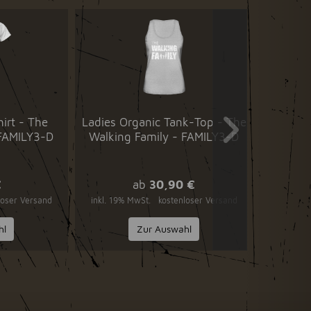
hirt - The
Ladies Organic Tank-Top - The
 FAMILY3-D
Walking Family - FAMILY3-D
€
ab
30,90 €
loser Versand
inkl. 19% MwSt.
kostenloser Versand
hl
Zur Auswahl