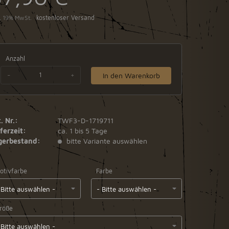
l. 19% MwSt.
kostenloser Versand
Anzahl
-
+
In den Warenkorb
. Nr.:
TWF3-D-1719711
ferzeit:
ca. 1 bis 5 Tage
gerbestand:
bitte Variante auswählen
otivfarbe
Farbe
röße