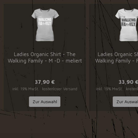
Ladies Organic Shirt - The
Ladies Organic S
Walking Family - M -D - meliert
Walking Family -
37,90 €
33,90 
inkl. 19% MwSt.
kostenloser Versand
inkl. 19% MwSt.
kosten
Zur Auswahl
Zur Auswa